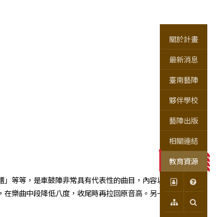
關於計畫
最新消息
臺南藝陣
夥伴學校
藝陣出版
相關連結
教育資源
譜」等等，是車鼓陣非常具有代表性的曲目，內容以北管工尺
，在樂曲中段降低八度，收尾時再拉回原音高。另一種則起低