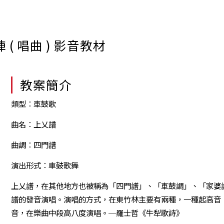
( 唱曲 ) 影音教材
教案簡介
類型：車鼓歌
曲名：上乂譜
曲調：四門譜
演出形式：車鼓歌舞
上乂譜，在其他地方也被稱為「四門譜」、「車鼓調」、「家婆
譜的發音演唱。演唱的方式，在東竹林主要有兩種，一種起高音
音，在樂曲中段高八度演唱。─羅士哲《牛犁歌詩》