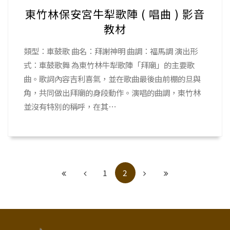
東竹林保安宮牛犁歌陣 ( 唱曲 ) 影音
教材
類型：車鼓歌 曲名：拜謝神明 曲調：福馬調 演出形
式：車鼓歌舞 為東竹林牛犁歌陣「拜廟」的主要歌
曲。歌詞內容吉利喜氣，並在歌曲最後由前棚的旦與
角，共同做出拜廟的身段動作。演唱的曲調，東竹林
並沒有特別的稱呼，在其⋯
1
2