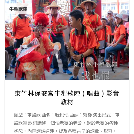
牛犁歌陣
東竹林保安宮牛犁歌陣 ( 唱曲 ) 影音
教材
類型：車鼓歌 曲名：我也恨 曲調：緊疊 演出形式：車
鼓歌舞 歌詞講述一個怕老婆的老公，對於老婆的各種
抱怨，內容詼諧逗趣，提及各種古早的詞彙、形容，